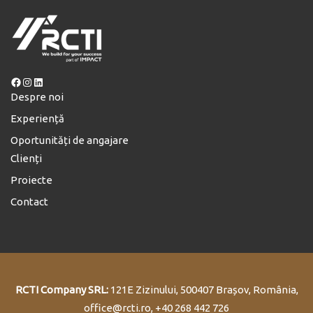
Facebook
Instagram
LinkedIn
Despre noi
Experiență
Oportunități de angajare
Clienți
Proiecte
Contact
RCTI Company SRL:
121E Zizinului, 500407 Brașov, România,
office@rcti.ro
, +40 268 442 726